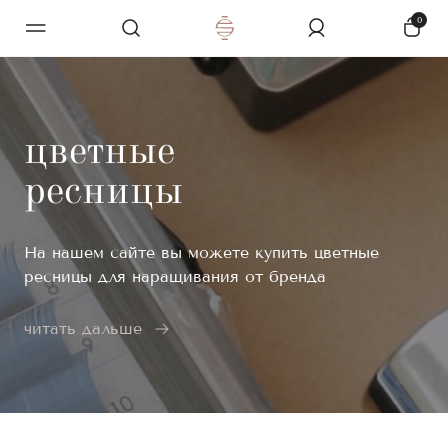
0
цветные
ресницы
На нашем сайте вы можете купить цветные
ресницы для наращивания от бренда
E’Chelle. Потрясающе яркая серия COLOR
порадует вас разнообразием оттенков и
читать дальше
поможет создать уникальный образ для
фотосессии или на особый случай.
Виды цветных ресниц