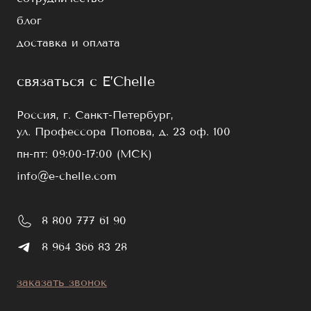
вашего адреса, поэтому рассчитывается
E’Chelle
блог
индивидуально.
доставка и оплата
Искусственные ресницы упакованы в удобные
палетки по 6 и 16 линий mix с разными
параметрами изгиба, длины и ширины.
связаться с E’Chelle
Изготовлены из полимерного моноволокна
повышенной эластичности, которое хорошо
Россия, г. Санкт-Петербург,
сохраняет форму и устойчиво к износу. Каждый
ул. Профессора Попова, д. 23 оф. 100
волосок хорошо пигментирован от основания
пн-пт: 09:00-17:00 (МСК)
до кончика, а все цвета очень насыщенные и
info@e-chelle.com
однородные.
Благодаря дополнительной картонной упаковке
8 800 777 61 90
ресницы защищены от воздействия
ультрафиолета и механических повреждений.
8 964 366 83 28
Это позволяет размещать палетки в витринах
без страха за порчу материалов. На ленте
заказать звонок
указаны все характеристики ресниц, что