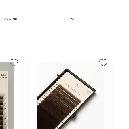
длина
 С+, D
ься
е
 или