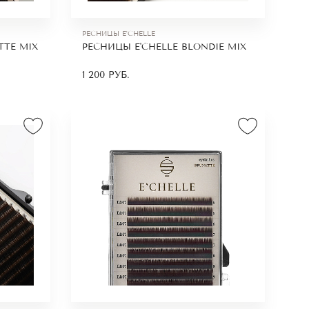
устрии
РЕСНИЦЫ E'CHELLE
и,
TTE MIX
РЕСНИЦЫ E'CHELLE BLONDIE MIX
1 200
РУБ.
;
 но и
и
нимать
нте.