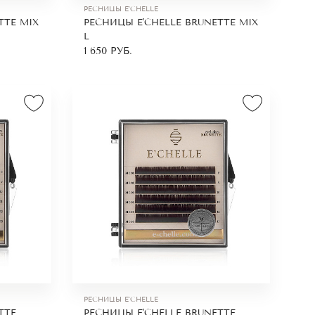
РЕСНИЦЫ E'CHELLE
TTE MIX
РЕСНИЦЫ E'CHELLE BRUNETTE MIX
я
L
е
1 650
РУБ.
тся в
ункта.
те по
РЕСНИЦЫ E'CHELLE
TTE
РЕСНИЦЫ E'CHELLE BRUNETTE