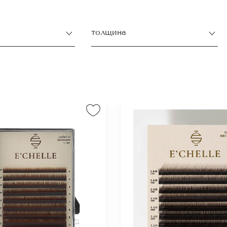
ть, поскольку искусственные волоски практически не
атуральных ресниц.
толщина
лагает купить коричневые ресницы для наращивания в
:
16 линий от 6 до 13 мм;
6 линий 5-7 и 8-13 мм.
ницы выпускаются с четырьмя вариантами изгибов: С,
знообразие позволяет выбрать наиболее подходящие
дей с разной формой и размером глаз, а также добит
а от процедуры наращивания.
отличаются по толщине. В серии ESPRESSO вы найдет
ом 0.07, 0.10 и 0,12 для максимальной естественности
.
ества ресниц от E’Chelle