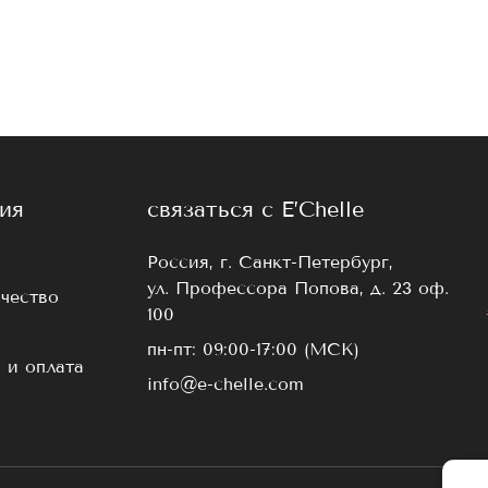
вариантами изгибов: С, С+, D и D+. Такое разнообра
ром глаз, а также добиться разного эффекта от проц
и ESPRESSO вы найдете ресницы диаметром 0.07, 0.10 
 E’Chelle
ия
связаться с E’Chelle
ноголетний опыт в индустрии красоты взгляда. В тече
Россия, г. Санкт-Петербург,
идеальных материалах.
ул. Профессора Попова, д. 23 оф.
чество
100
пн-пт: 09:00-17:00 (МСК)
 премиального качества;
 и оплата
info@e-chelle.com
тся;
 и синевы;