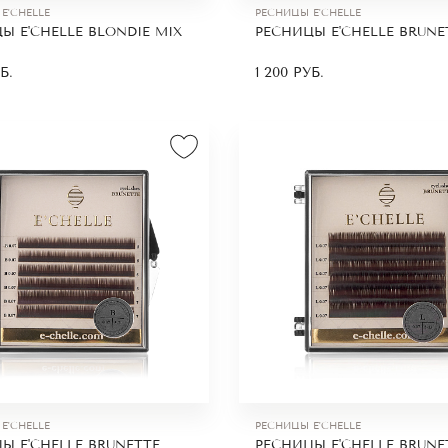
 доставка нашей продукции
E'CHELLE
РЕСНИЦЫ E'CHELLE
Ы E'CHELLE BLONDIE MIX
РЕСНИЦЫ E'CHELLE BRUNE
ге вы можете заказать светло-коричневые ресницы дл
забрать их самовывозом в Санкт-Петербурге. Вы такж
Б.
1 200
РУБ.
ь доставку по городу или в регионы. Мы доставляем
кой службой и Почтой России. Стоимость рассчитывае
а посылки, а также удаленности вашего населенного п
сам пишите нашим менеджерам в WhatsApp или звони
нному на сайте.
E'CHELLE
РЕСНИЦЫ E'CHELLE
Ы E'CHELLE BRUNETTE
РЕСНИЦЫ E'CHELLE BRUNE