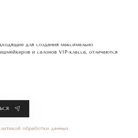
одходящие для создания максимально
ешмейкеров и салонов VIP-класса, отличаются
в заказ на нашем сайте.
у такие ресницы смотрятся очень гармонично
и ресницами максимально долго сохраняет
ых ресниц.
олитикой обработки данных