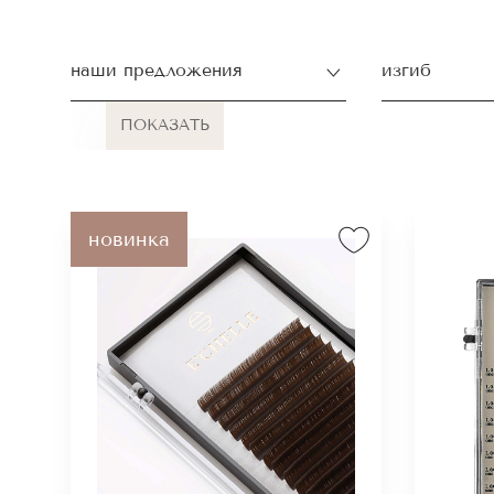
привлекательнос
заметны среди н
наши предложения
изгиб
Наш бренд пред
удобных наборах
Палетки MIX на 
Палетки MIX на 
Коричневые рес
новинка
и D+. Такое ра
варианты для лю
разного эффект
Также волоски 
ресницы диаметр
выразительности
Преимущ