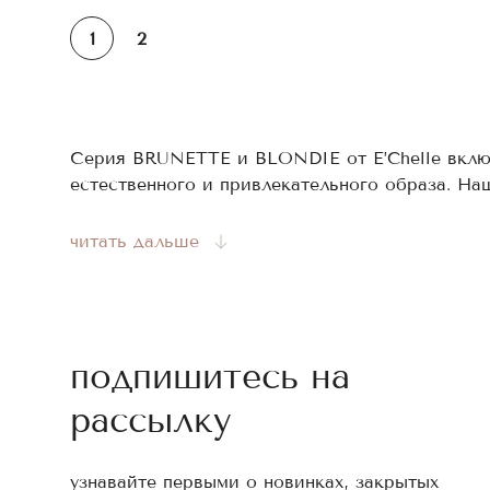
1
2
Серия BRUNETTE и BLONDIE от E’Chelle вклю
естественного и привлекательного образа. Н
первоклассным качеством, удобны в работе. В
читать дальше
Виды искусственных ре
Пигмент волокна ресниц шоколадных оттенков
и хорошо подходят для разной внешности или
свою привлекательность, поскольку искусстве
подпишитесь на
рассылку
Наш бренд предлагает купить коричневые рес
Палетки MIX на 16 линий от 6 до 13 мм;
узнавайте первыми о новинках, закрытых