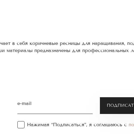
чает в себя коричневые ресницы для наращивания, п
аши материалы предназначены для профессиональных л
ы можете лично оценить все их преимущества, оформи
сниц
 менее насыщенный, чем классический черный. Поэтом
 макияжа. Ваш взгляд после наращивания коричневым
нные волоски практически не заметны среди натуральн
e-mail
ницы для наращивания в удобных наборах:
Нажимая “Подписаться”, я соглашаюсь с
п