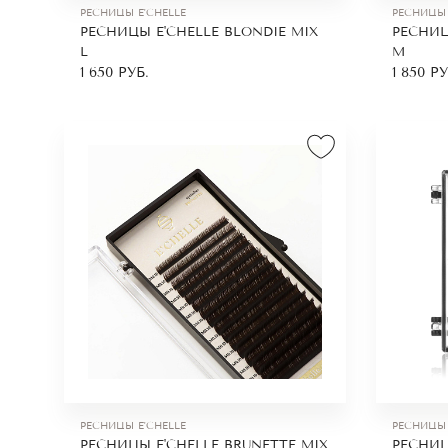
Заказ и
РЕСНИЦЫ E'CHELLE
РЕСНИЦЫ 
РЕСНИЦЫ E'CHELLE BLONDIE MIX
РЕСНИЦ
В данном катало
L
M
наращивания и 
1 650
РУБ.
1 850
РУ
можете оформит
заказы курьерс
зависимости вес
По любым вопро
телефону, указа
РЕСНИЦЫ E'CHELLE
РЕСНИЦЫ 
РЕСНИЦЫ E'CHELLE BRUNETTE MIX
РЕСНИЦ