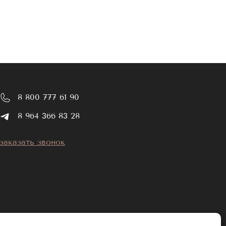
зие позволяет выбрать наиболее подходящие
едуры наращивания.
и 0,12 для максимальной естественности или
8 800 777 61 90
ние 5 лет мы работали с клиентами и
8 964 366 83 28
заказать звонок