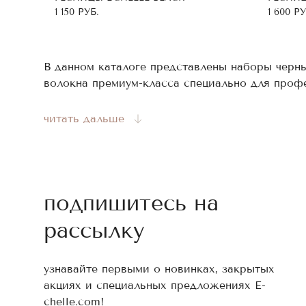
1 150
РУБ.
1 600
РУ
В данном каталоге представлены наборы черны
волокна премиум-класса специально для проф
длине и толщине, чтобы достичь максимальной
читать дальше
Черные ресницы от E’Ch
Материалы представлены в удобных палетках 
Изгиб: С, С+, D, D+, L, M;
Длина ресниц – от 5 до 15 мм;
подпишитесь на
Толщина волосков: 0.7, 0.10 и 0.12.
рассылку
Ресницы черного цвета выпускаются в упаковк
ассортимент позволяет легко подобрать наиб
насыщенным угольно-черным цветом, выразите
узнавайте первыми о новинках, закрытых
акциях и специальных предложениях E-
Преимущества нашей п
chelle.com!