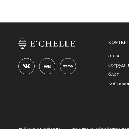
Мы позаботились о том, чтобы созданные нам
Натуральный и однородный цвет, подчеркивающ
Отличная пигментация от основания волосков 
Высокая прочность и эластичность;
Легкость и отсутствие дискомфорта при длите
компан
Не ломаются и хорошо держат форму;
Стойкий цвет, который не выгорает со времен
о нас
На сайте вы можете купить черные ресницы д
E’Chelle, потому что мы заботимся о качестве
сотрудни
индустрии красоты помог нам создать продук
блог
Заказ и доставка товар
доставка
В интернет-магазине E’Chelle вы можете выбр
доставляем товары по городу с помощью курье
удаленности вашего места жительства. Больши
Если вы затрудняетесь с выбором, специалис