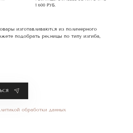
1 600
РУБ.
товары изготавливаются из полимерного
жете подобрать ресницы по типу изгиба,
я по следующим характеристикам:
 комфортно с ними работать. Широкий
дов наращивания. Вы останетесь довольным
олитикой обработки данных