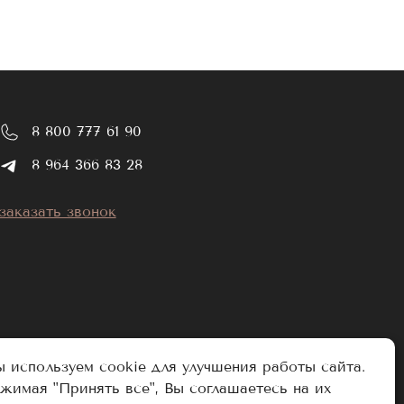
ров и их клиентов. Наши материалы:
8 800 777 61 90
8 964 366 83 28
еров наращивания отдают предпочтение
паковку на всех уровнях. Накопленный опыт в
заказать звонок
шмейкеры.
нашего склада в Санкт-Петербурге. Мы также
оки и цена отправления зависят от
атно.
 используем cookie для улучшения работы сайта.
жимая "Принять все", Вы соглашаетесь на их
льтировать по нашему ассортименту. Для