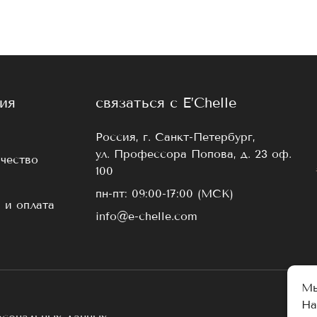
и искусственные ресницы отвечали требованиям масте
ий красоту и естественность взгляда;
и до кончиков;
льной носке;
ия
связаться с E’Chelle
ем.
Россия, г. Санкт-Петербург,
ля наращивания в удобных наборах. Все больше маст
ул. Профессора Попова, д. 23 оф.
 выпускаемых товаров, контролируем производство и у
чество
100
т, который оценят и новички, и профессиональный ле
пн-пт: 09:00-17:00 (МСК)
а
 и оплата
info@e-chelle.com
ать нужные вам ресницы и забрать их самовывозом с 
рской службы или почтой в другие города России. Ср
е розничные заказы от 4000 рублей доставляем беспл
Мы
На
ты готовы ответить на любые ваши вопросы и проконсу