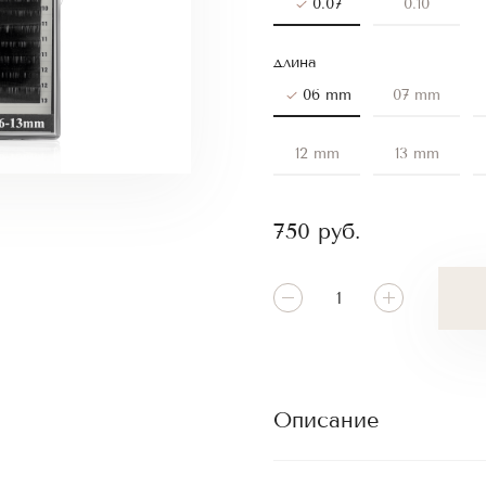
0.07
0.10
длина
06 mm
07 mm
12 mm
13 mm
750
руб.
Описание