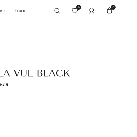
0
0
во
блог
A VUE BLACK
ься