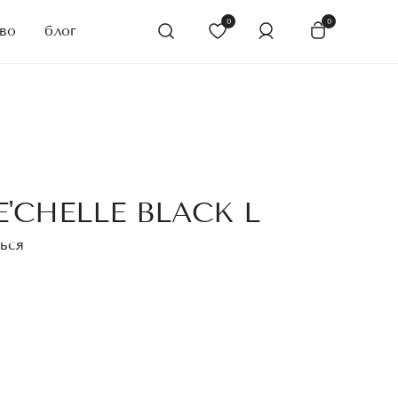
0
0
во
блог
'CHELLE BLACK L
ься