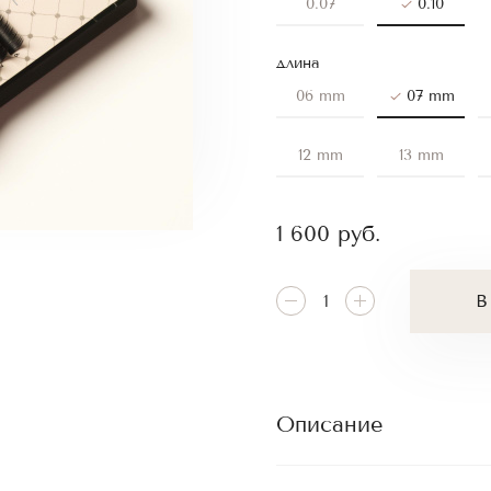
0.07
0.10
длина
06 mm
07 mm
12 mm
13 mm
1 600
руб.
В
Описание