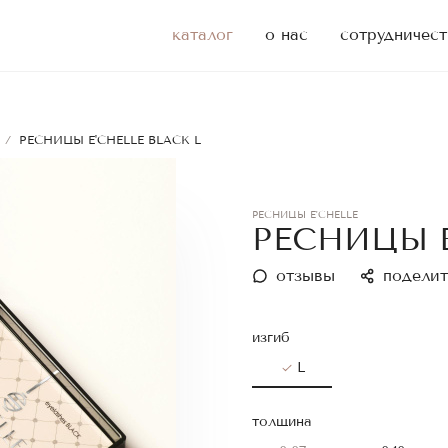
каталог
о нас
сотрудничест
/
РЕСНИЦЫ E'CHELLE BLACK L
РЕСНИЦЫ E'CHELLE
РЕСНИЦЫ E
отзывы
поделит
изгиб
L
толщина