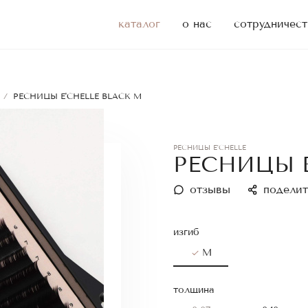
каталог
о нас
сотрудничест
/
РЕСНИЦЫ E'CHELLE BLACK M
РЕСНИЦЫ E'CHELLE
РЕСНИЦЫ E
отзывы
поделит
изгиб
M
толщина