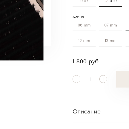
0.07
0.10
длина
06 mm
07 mm
12 mm
13 mm
1 800
руб.
Описание