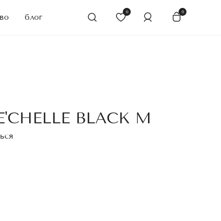
0
0
во
блог
'CHELLE BLACK M
ься